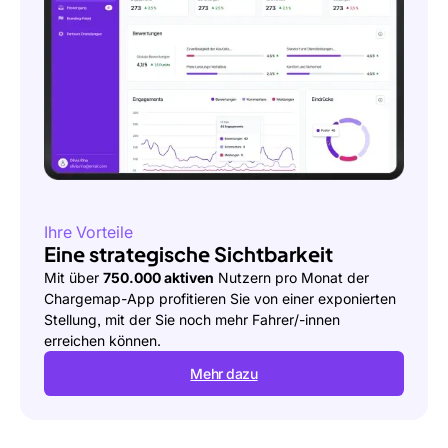
Ihre Vorteile
Eine strategische Sichtbarkeit
Ihre Vorteile
Ihre Vorteile
Mit über
750.000 aktiven
Nutzern pro Monat der
Ein Garant für Qualität
Chargemap-App profitieren Sie von einer exponierten
Jeden Monat werden von den Nutzerinnen und
Stellung, mit der Sie noch mehr Fahrer/-innen
Nutzern über
70.000
Bewertungen abgegeben, womit
Mit dem Label Super Partner können Sie sich unter
erreichen können.
die Bedeutung eines zuverlässigen und transparenten
den
2000 Chargemap-kompatiblen
Netzwerken
Dienstes unterstrichen wird.
Mehr dazu
hervorheben.