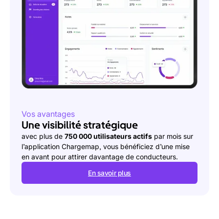
Vos avantages
Une visibilité stratégique
Vos avantages
Vos avantages
avec plus de
750 000 utilisateurs actifs
par mois sur
l’application Chargemap, vous bénéficiez d’une mise
Chaque mois, plus de
Le label Super Partner vous permet de vous distinguer
70 000 notes
sont déposées par
en avant pour attirer davantage de conducteurs.
les utilisateurs, renforçant l’importance d’un service
parmi les
2000 réseaux compatibles
Chargemap.
fiable et transparent.
En savoir plus